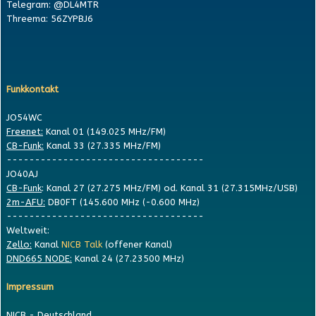
Telegram: @DL4MTR
Threema: 56ZYPBJ6
Funkkontakt
JO54WC
Freenet:
Kanal 01 (149.025 MHz/FM)
CB-Funk:
Kanal 33 (27.335 MHz/FM)
-----------------------------------
JO40AJ
CB-Funk
: Kanal 27 (27.275 MHz/FM) od. Kanal 31 (27.315MHz/USB)
2m-AFU:
DB0FT (145.600 MHz (-0.600 MHz)
-----------------------------------
Weltweit:
Zello:
Kanal
NICB Talk
(offener Kanal)
DND665 NODE:
Kanal 24 (27.23500 MHz)
Impressum
NICB - Deutschland