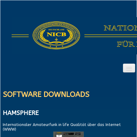
STARTSEITE
SOFTWARE DOWNLOADS
NICB-MITGLIEDER
WIR GRATULIEREN
HAMSPHERE
TERMINE
Internationaler Amateurfunk in life Qualität über das Internet
(WWW)
NEWS